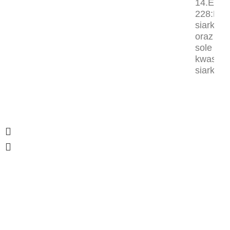
14.E220
228:Dwu
siarki
oraz
sole
kwasu
siarkow